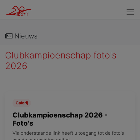
Wedstrijdzwemmers
Kandidaat Wedstrijdzwemmers
Verv
Nieuws
Clubkampioenschap foto's
2026
Galerij
Clubkampioenschap 2026 -
Foto's
Via onderstaande link heeft u toegang tot de foto's
van deze prachtige editie!