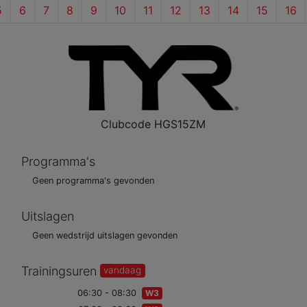
5
6
7
8
9
10
11
12
13
14
15
16
Clubcode
HGS15ZM
Programma's
Geen programma's gevonden
Uitslagen
Geen wedstrijd uitslagen gevonden
Trainingsuren
vandaag
06:30 - 08:30
W3