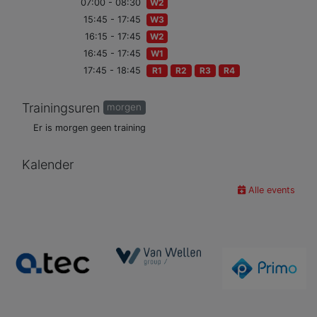
07:00 - 08:30
W2
15:45 - 17:45
W3
16:15 - 17:45
W2
16:45 - 17:45
W1
17:45 - 18:45
R1
R2
R3
R4
Trainingsuren
morgen
Er is morgen geen training
Kalender
Alle events