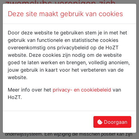
zwemclubs verenigen zich
Deze site maakt gebruik van cookies
Persbericht: Antwerpse zwemclubs verenigen zich
tegen eenzijdige beslissingen Vlaamse Zwemfederatie.
Door deze website te gebruiken stem je in met het
Een gelijkaardig verhaal met dat van bij de Vlaamse
gebruik van functionele en statistische cookies
Atletiekfederatie lijkt zich te ontwikkelen in de Vlaamse
overeenkomstig ons privacybeleid op de HoZT
zwemwereld. “Overhaaste en ondoordachte beslissingen van
website. Deze cookies zijn nodig om de website
de federatietop zullen grootste deel van de zwemmers, coaches
goed te laten werken en brengen, volledig anoniem,
en zeker de clubs in de problemen brengen.” aldus Olivier
jouw gebruik in kaart voor het verbeteren van de
Pingnet, hoofdtrainer van het Hoogstratens Zwem Team.
website.
Naar aanleiding van een door de zwemfederatie geplande
Meer info over het
privacy- en cookiebeleid
van
kalenderwijziging voor de komende jaren, staken coaches en
HoZT.
bestuursleden van heel wat Antwerpse Zwemclubs de hoofden
bij elkaar. Ondanks verschillende opmerkingen en heel wat
kritiek lijkt het er op dat de zwemfederatie deze wijzigingen wil
doorduwen. Een wijziging die hun inziens een nog grotere drop-
Doorgaan
out zal veroorzaken doordat deze haaks staat op het Vlaamse
onderwijssysteem. Een wijziging die misschien positief kan zijn