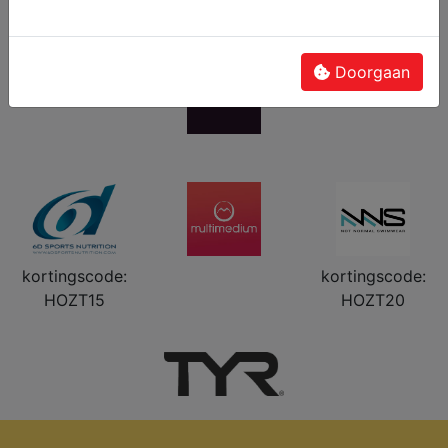
Doorgaan
kortingscode:
kortingscode:
HOZT15
HOZT20