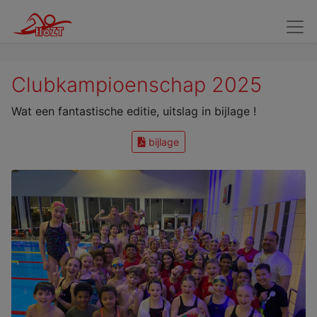
Wedstrijdzwemmers
Kandidaat Wedstrijdzwemmers
Verv
Clubkampioenschap 2025
Wat een fantastische editie, uitslag in bijlage !
bijlage