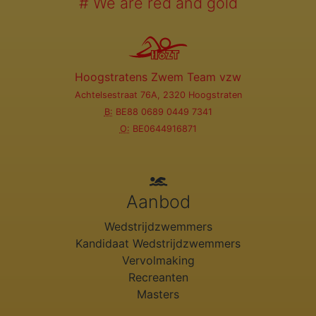
# We are red and gold
Hoogstratens Zwem Team vzw
Achtelsestraat 76A, 2320 Hoogstraten
B:
BE88 0689 0449 7341
O:
BE0644916871
Aanbod
Wedstrijdzwemmers
Kandidaat Wedstrijdzwemmers
Vervolmaking
Recreanten
Masters