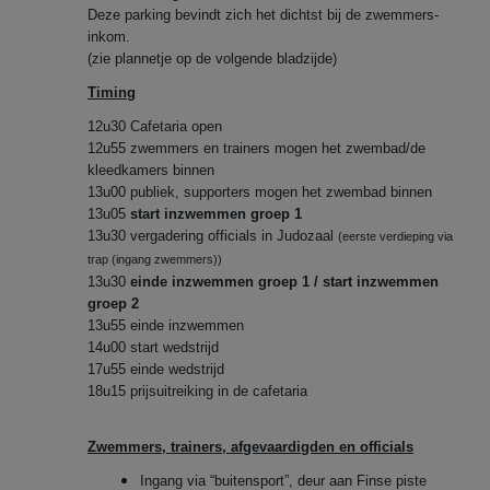
Deze parking bevindt zich het dichtst bij de zwemmers-
inkom.
(zie plannetje op de volgende bladzijde)
Timing
12u30 Cafetaria open
12u55 zwemmers en trainers mogen het zwembad/de
kleedkamers binnen
13u00 publiek, supporters mogen het zwembad binnen
13u05
start inzwemmen groep 1
13u30 vergadering officials in Judozaal
(eerste verdieping via
trap (ingang zwemmers))
13u30
einde inzwemmen groep 1 / start inzwemmen
groep 2
13u55 einde inzwemmen
14u00 start wedstrijd
17u55 einde wedstrijd
18u15 prijsuitreiking in de cafetaria
Zwemmers, trainers, afgevaardigden en officials
Ingang via “buitensport”, deur aan Finse piste