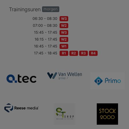
Trainingsuren
morgen
06:30 - 08:30
W3
07:00 - 08:30
W2
15:45 - 17:45
W3
16:15 - 17:45
W2
16:45 - 17:45
W1
17:45 - 18:45
R1
R2
R3
R4