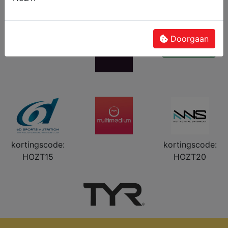
Doorgaan
kortingscode:
kortingscode:
HOZT15
HOZT20