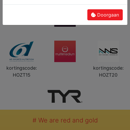
Doorgaan
kortingscode:
kortingscode:
HOZT15
HOZT20
# We are red and gold