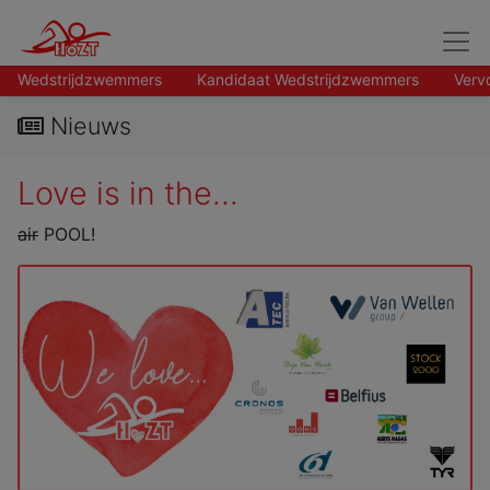
Wedstrijdzwemmers
Kandidaat Wedstrijdzwemmers
Verv
Nieuws
Love is in the...
air
POOL!