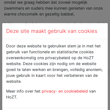
omdat we graag hebben dat zoveel mogelijk
zwemmers en ouders mee kunnen genieten van onze
warme chocomelk en gezellig babbel,
hebben we besloten om onze geplande nieuwjaardrink
morgen, met een weekje uit te stellen.
Deze site maakt gebruik van cookies
Door deze website te gebruiken stem je in met het
Nieuwe datum : woensdag 26 januari 2022 18u-21u ,
gebruik van functionele en statistische cookies
naast het zwembad ter hoogte van de looppiste.
overeenkomstig ons privacybeleid op de HoZT
website. Deze cookies zijn nodig om de website
Algemeen
dinsdag 18 januari 2022
goed te laten werken en brengen, volledig anoniem,
jouw gebruik in kaart voor het verbeteren van de
website.
NIEUWSBRIEF JANUARI
Meer info over het
privacy- en cookiebeleid
van
Onze maandelijkse nieuwsbrief boordevol HoZT-
HoZT.
weetjes zit vanaf vandaag weer in jullie mailbox!