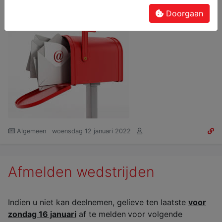
Niets ontvangen? check zeker ook je spam...
Doorgaan
Algemeen
woensdag 12 januari 2022
Afmelden wedstrijden
Indien u niet kan deelnemen, gelieve ten laatste
voor
zondag 16 januari
af te melden
voor volgende