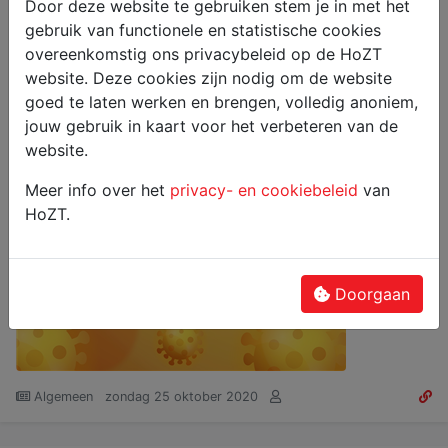
Door deze website te gebruiken stem je in met het
voeren met de
coronaverantwoordelijke
en dus niet (alleen) met de
gebruik van functionele en statistische cookies
trainer(s).
overeenkomstig ons privacybeleid op de HoZT
bijlage
website. Deze cookies zijn nodig om de website
goed te laten werken en brengen, volledig anoniem,
jouw gebruik in kaart voor het verbeteren van de
website.
Meer info over het
privacy- en cookiebeleid
van
HoZT.
Doorgaan
Algemeen
zondag 25 oktober 2020