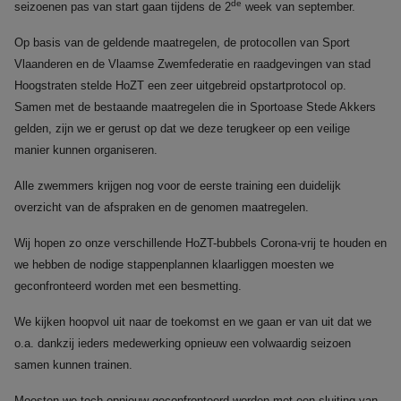
de
seizoenen pas van start gaan tijdens de 2
week van september.
Op basis van de geldende maatregelen, de protocollen van Sport
Vlaanderen en de Vlaamse Zwemfederatie en raadgevingen van stad
Hoogstraten stelde HoZT een zeer uitgebreid opstartprotocol op.
Samen met de bestaande maatregelen die in Sportoase Stede Akkers
gelden, zijn we er gerust op dat we deze terugkeer op een veilige
manier kunnen organiseren.
Alle zwemmers krijgen nog voor de eerste training een duidelijk
overzicht van de afspraken en de genomen maatregelen.
Wij hopen zo onze verschillende HoZT-bubbels Corona-vrij te houden en
we hebben de nodige stappenplannen klaarliggen moesten we
geconfronteerd worden met een besmetting.
We kijken hoopvol uit naar de toekomst en we gaan er van uit dat we
o.a. dankzij ieders medewerking opnieuw een volwaardig seizoen
samen kunnen trainen.
Moesten we toch opnieuw geconfronteerd worden met een sluiting van