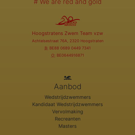
# We are red and gold
Hoogstratens Zwem Team vzw
Achtelsestraat 76A, 2320 Hoogstraten
B:
BE88 0689 0449 7341
O:
BE0644916871
Aanbod
Wedstrijdzwemmers
Kandidaat Wedstrijdzwemmers
Vervolmaking
Recreanten
Masters