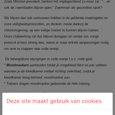
Zoals Minister-president Jambon het vrijdagochtend zo mooi zei : “…en
ook de zwembaden blijven open.” Zwemmen als gezondste sport?
We blijven dan ook vertrouwen hebben in de geldende maatregelen en
onze veiligheidsprotocollen, en denken -mede dankzij de
chlooromgeving- op een veilige manier te kunnen blijven trainen.
Onze clubwerking zal dus blijven doorgaan en omdat ons vorige
protocol al best streng was, waren er maar enkele aanpassingen nodig
om over te stappen naar code oranje.
De belangrijkste wijzigingen in code oranje t.o.v. code geel;
*
Mondmaskers
aanhouden totdat je omgekleed bent en pas uitdoen
wanneer je de kleedkamer verlaat richting zwembad, zodra je
kleedkamer terug betreed; mondmasker aan.
* Trainers dragen mondmasker gedurende de hele training.
*Aanpassing werkvormen 12+ zwemmers.
Deze site maakt gebruik van cookies
*Gelieve
alle communicatie
met betrekking tot COVID-19 (tests,
risicocontacten, afwezigheden wegens quarantaine, besmettingen…) te