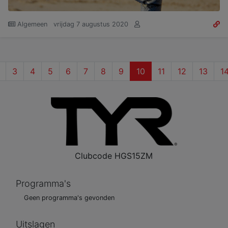
Algemeen
vrijdag 7 augustus 2020
(current)
3
4
5
6
7
8
9
10
11
12
13
1
Clubcode
HGS15ZM
Programma's
Geen programma's gevonden
Uitslagen