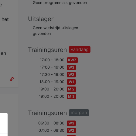
Geen programma's gevonden
e
Uitslagen
 het
Geen wedstrijd uitslagen
gevonden
Trainingsuren
vandaag
gen
17:00 - 18:00
KWZ
17:00 - 19:00
W3
17:30 - 19:00
W2
18:00 - 19:00
W1
19:00 - 20:00
M 2
19:00 - 20:00
M 3
Trainingsuren
morgen
2
06:30 - 08:30
W3
e
07:00 - 08:30
W2