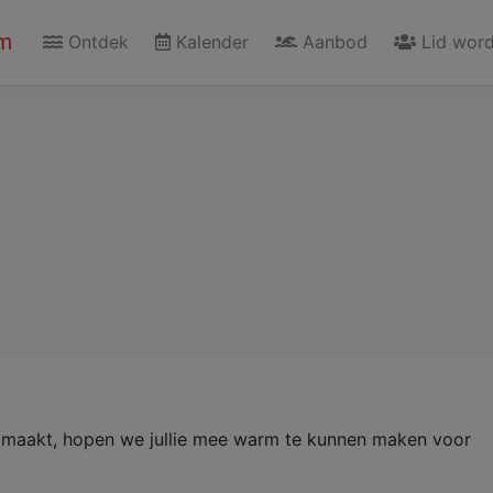
m
Ontdek
Kalender
Aanbod
Lid wor
mmers
Vervolmaking
Recreanten
Masters
rt maakt, hopen we jullie mee warm te kunnen maken voor