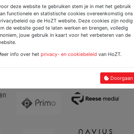
oor deze website te gebruiken stem je in met het gebruik
volgen via
TOPTIME
!
an functionele en statistische cookies overeenkomstig ons
rivacybeleid op de HoZT website. Deze cookies zijn nodig
m de website goed te laten werken en brengen, volledig
noniem, jouw gebruik in kaart voor het verbeteren van de
ebsite.
eer info over het
privacy- en cookiebeleid
van HoZT.
(current)
6
7
8
9
10
11
12
13
14
15
Doorgaan