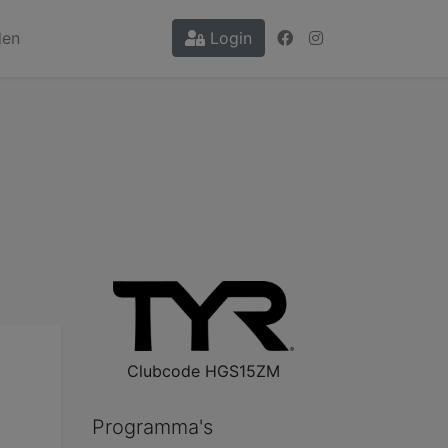
den
Login
Clubcode
HGS15ZM
Programma's