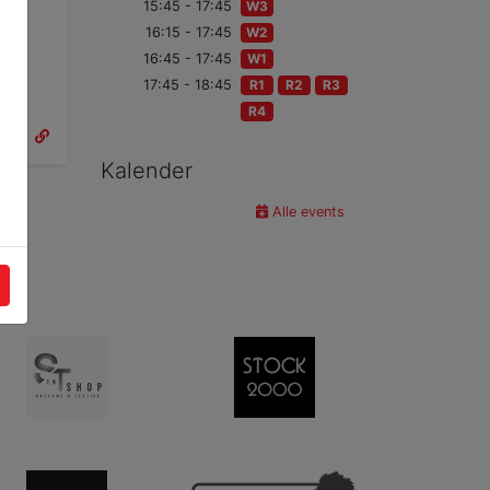
15:45 - 17:45
W3
16:15 - 17:45
W2
16:45 - 17:45
W1
17:45 - 18:45
R1
R2
R3
R4
Kalender
Alle events