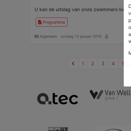
D
U kan de uitslag van onze zwemmers live 
v
p
Programma
o
a
Algemeen
zondag 13 januari 2019
w
M
1
2
3
4
5