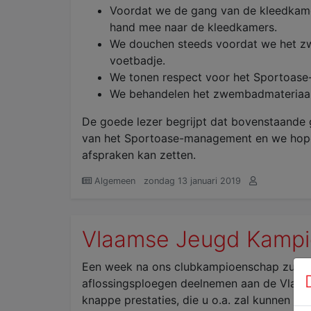
Voordat we de gang van de kleedkame
hand mee naar de kleedkamers.
We douchen steeds voordat we het zw
voetbadje.
We tonen respect voor het Sportoase-p
We behandelen het zwembadmateriaal
De goede lezer begrijpt dat bovenstaande
van het Sportoase-management en we hope
afspraken kan zetten.
Algemeen
zondag 13 januari 2019
Vlaamse Jeugd Kamp
Een week na ons clubkampioenschap zullen
aflossingsploegen deelnemen aan de Vlaam
knappe prestaties, die u o.a. zal kunnen v