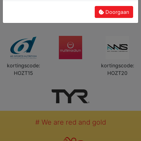
Doorgaan
kortingscode:
kortingscode:
HOZT15
HOZT20
# We are red and gold