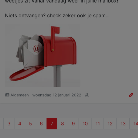
weetjes zit vanaf vandaag weer in jullie mailbox!
Niets ontvangen? check zeker ook je spam...
Algemeen
woensdag 12 januari 2022
(current)
3
4
5
6
7
8
9
10
11
12
13
1