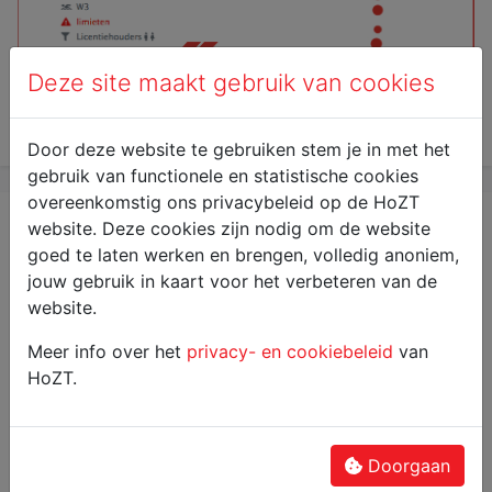
Deze site maakt gebruik van cookies
Algemeen
dinsdag 25 januari 2022
Door deze website te gebruiken stem je in met het
gebruik van functionele en statistische cookies
overeenkomstig ons privacybeleid op de HoZT
Flanders Swimming Cup
website. Deze cookies zijn nodig om de website
goed te laten werken en brengen, volledig anoniem,
Ayla Willaert en Jil Graham plaatsten zich als eerste
jouw gebruik in kaart voor het verbeteren van de
zwemmers in onze clubgeschiedenis voor de Flanders
website.
Swimming Cup, die dit weekend plaatsvindt in de
Wezenberg in Antwerpen.
Meer info over het
privacy- en cookiebeleid
van
HoZT.
Je kan hun prestaties online meevolgen via volgende
link:
zaterdag 22 januari
- Ayla ( 100m freestyle - 10u10 )
Doorgaan
zondag 23 januari
- Jil ( 400m freestyle 10u35 ) en