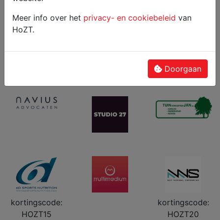
Meer info over het
privacy- en cookiebeleid
van
HoZT.
Doorgaan
kortingscode:
kortingscode:
HOZT15
HOZT20