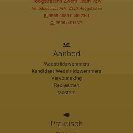
Hoogstratens Zwem Team vzw
Achtelsestraat 76A, 2320 Hoogstraten
B:
BE88 0689 0449 7341
O:
BE0644916871
Aanbod
Wedstrijdzwemmers
Kandidaat Wedstrijdzwemmers
Vervolmaking
Recreanten
Masters
Praktisch