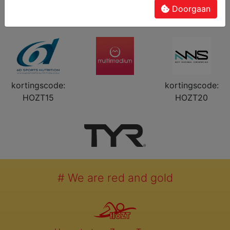
Doorgaan
kortingscode:
kortingscode:
HOZT15
HOZT20
# We are red and gold