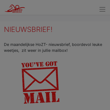
Wedstrijdzwemmers
Kandidaat Wedstrijdzwemmers
Verv
NIEUWSBRIEF!
De maandelijkse HoZT- nieuwsbrief, boordevol leuke
weetjes, zit weer in jullie mailbox!